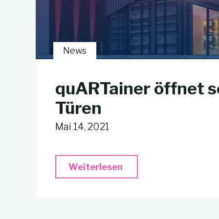
News
quARTainer öffnet s
Türen
Mai 14, 2021
"quARTainer
Weiterlesen
öffnet
seine
Türen"