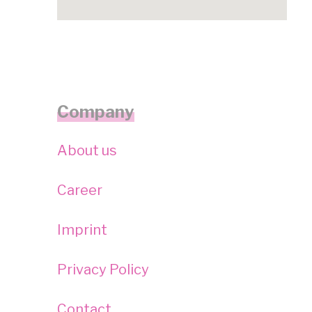
get google maps embed code
Company
About us
Career
Imprint
Privacy Policy
Contact