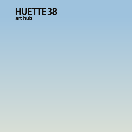
Zum
Inhalt
springen
HUETTE38
art hub