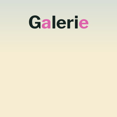
G
a
l
e
r
i
e