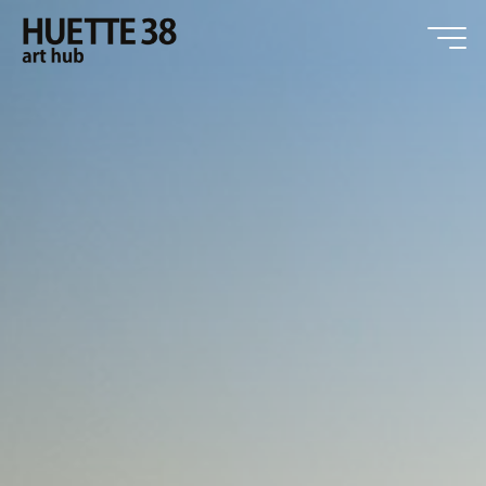
Zum
Inhalt
springen
HUETTE38
art hub