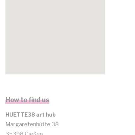
get google maps embed code
How to find us
HUETTE38 art hub
Margaretenhütte 38
35398 Gießen