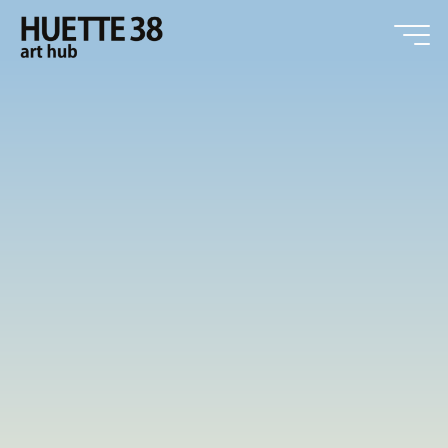
Zum
Inhalt
springen
HUETTE38
art hub