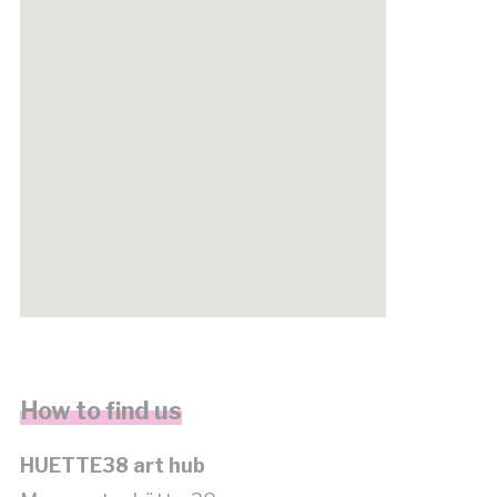
get google maps embed code
How to find us
HUETTE38 art hub