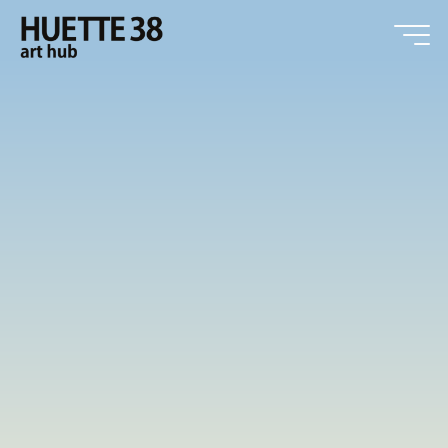
Zum
Inhalt
springen
HUETTE38
art hub