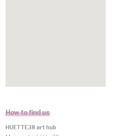
get google maps embed code
How to find us
HUETTE38 art hub