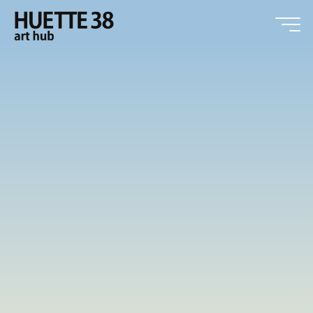
Zum
Inhalt
springen
HUETTE38
art hub