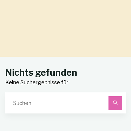
Nichts gefunden
Keine Suchergebnisse für:
S
na