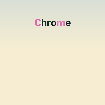
C
h
r
o
m
e