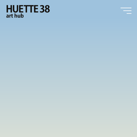
Zum
Inhalt
springen
HUETTE38
art hub