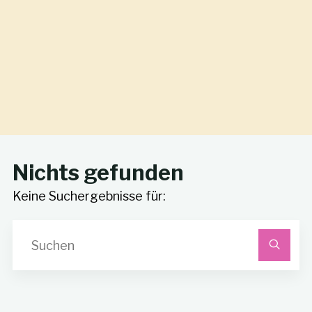
Nichts gefunden
Keine Suchergebnisse für:
S
na