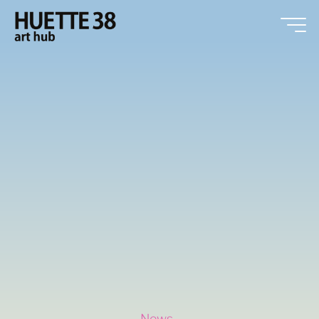
HUETTE38
art hub
News