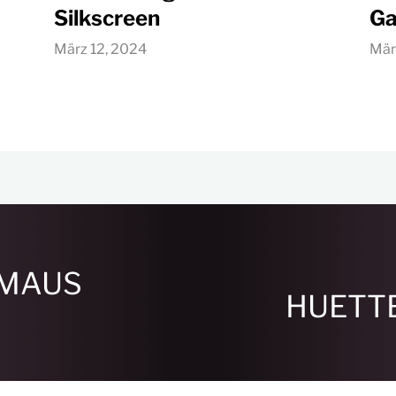
Silkscreen
Ga
März 12, 2024
Mär
r MAUS
HUETTE