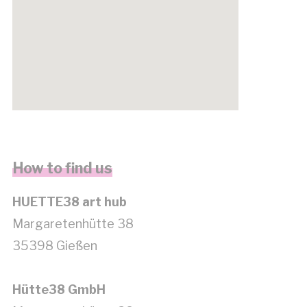
get google maps embed code
How to find us
HUETTE38 art hub
Margaretenhütte 38
35398 Gießen
Hütte38 GmbH