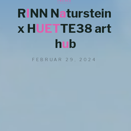
R
I
N
N
N
a
t
u
r
s
t
e
i
n
x
H
U
E
T
T
E
3
8
a
r
t
h
u
b
FEBRUAR 29, 2024