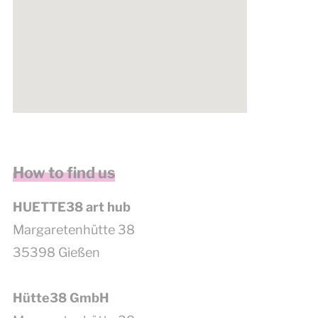
get google maps embed code
How to find us
HUETTE38 art hub
Margaretenhütte 38
35398 Gießen
Hütte38 GmbH