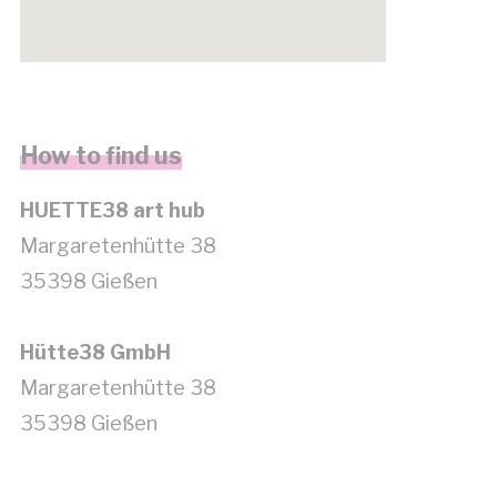
get google maps embed code
How to find us
HUETTE38 art hub
Margaretenhütte 38
35398 Gießen
Hütte38 GmbH
Margaretenhütte 38
35398 Gießen